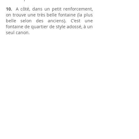
10.
A côté, dans un petit renforcement,
on trouve une très belle fontaine (la plus
belle selon des anciens). C'est une
fontaine de quartier de style adossé, à un
seul canon.
Le lavoir
11.
Au début du XXème siècle, il y avait
une étable à cet emplacement et un
ruisseau y coulait. En 1934, le maire,
Monsieur Charlois, achète ce terrain sur
lequel il fait construire le lavoir et les
toilettes avec lavabos pour hommes et
femmes. Une grande innonvation pour
les villageois d'alors. C'est en cette année
1934 que le maire installe le tout-à-
l'égout dans le village, progrès qui
n'arrivera que bien plus tard dans les
autres communes. le lavoir est
actuellement surmonté d'une pergola en
fer forgé. Il longe la montée des
Ormeaux. Au début du XXème siècle, la
route principale montait par cette voie et