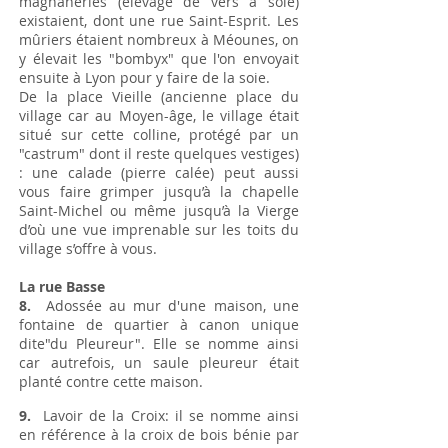
magnaneries (élevage de vers à soie)
existaient, dont une rue Saint-Esprit. Les
mûriers étaient nombreux à Méounes, on
y élevait les "bombyx" que l'on envoyait
ensuite à Lyon pour y faire de la soie.
De la place Vieille (ancienne place du
village car au Moyen-âge, le village était
situé sur cette colline, protégé par un
"castrum" dont il reste quelques vestiges)
: une calade (pierre calée) peut aussi
vous faire grimper jusqu’à la chapelle
Saint-Michel ou même jusqu’à la Vierge
d’où une vue imprenable sur les toits du
village s’offre à vous.
La rue Basse
8.
Adossée au mur d'une maison, une
fontaine de quartier à canon unique
dite"du Pleureur". Elle se nomme ainsi
car autrefois, un saule pleureur était
planté contre cette maison.
9.
Lavoir de la Croix: il se nomme ainsi
en référence à la croix de bois bénie par