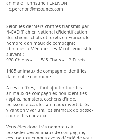
animale : Christine PERENON
:
c.perenon@meounes.com
Selon les derniers chiffres transmis par
l’I-CAD (Fichier National d'Identification
des chiens, chats et furets en France), le
nombre d’animaux de compagnie
identifiés à Méounes-les-Montrieux est le
suivant :
938 Chiens - 545 Chats - 2 Furets
1485 animaux de compagnie identifiés
dans notre commune
A ces chiffres, il faut ajouter tous les
animaux de compagnies non identifiés
(lapins, hamsters, cochons d’inde,
poissons etc…), les animaux invertébrés
vivant en vivarium, les animaux de basse-
cour et les chevaux.
Vous êtes donc très nombreux à
posséder des animaux de compagnie,
c’est pourquoi nous avons décidé de vous