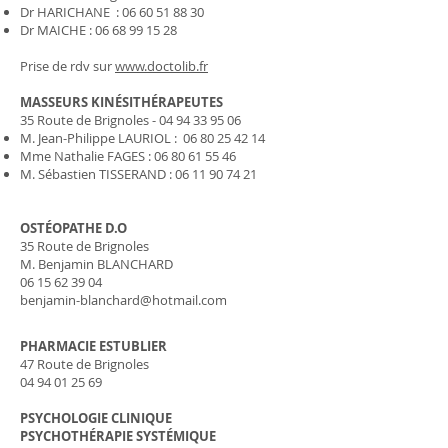
Dr HARICHANE :
06 60 51 88 30
Dr MAICHE :
06 68 99 15 28
Prise de rdv sur
www.doctolib.fr
MASSEURS
KINÉSITHÉRAPEUTES
35 Route de Brignoles -
04 94 33 95 06
M. Jean-Philippe LAURIOL :
06 80 25 42 14
Mme Nathalie FAGES :
06 80 61 55 46
M. Sébastien TISSERAND :
06 11 90 74 21
OSTÉOPATHE
D.O
35 Route de Brignoles
M. Benjamin BLANCHARD
06 15 62 39 04
benjamin-blanchard@hotmail.com
PHARMACIE ESTUBLIER
47 Route de Brignoles
04 94 01 25 69
PSYCHOLOGIE CLINIQUE
PSYCHOTHÉRAPIE SYSTÉMIQUE