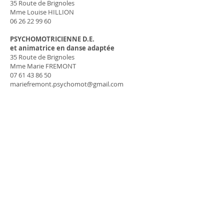
35 Route de Brignoles
Mme Louise HILLION
06 26 22 99 60
PSYCHOMOTRICIENNE D.E.
et animatrice en danse adaptée
35 Route de Brignoles
Mme Marie FREMONT
07 61 43 86 50
mariefremont.psychomot@gmail.com
PSYCHOTHÉRAPEUTE
/
HYPNOTHÉRAPEUTE
1185 Chemin du Cros de l'estang
Mme SOMMER / BREL
06 13 42 49 31
www.brelhypnosevar.com
RÉFLEXOLOGIE
Mme INDIGO
06 22 06 35 08
indigochristine@googlemail.com
SOPHROLOGUE
Fatiha Izidi